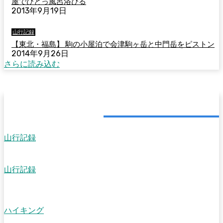
屋でひとっ風呂浴びる
2013年9月19日
山行記録
【東北・福島】 駒の小屋泊で会津駒ヶ岳と中門岳をピストン
2014年9月26日
さらに読み込む
更新・修正した記事
山行記録
【谷川連峰】平標山と仙ノ倉山で雲上の高原歩きを楽しむ
山行記録
【栃木】佐野にこんないい低山があった！岩場のある稜線歩きがで
きる三床山と下山後の佐野らーめん
ハイキング
【三浦半島・葉山】仙元山ハイキングコース