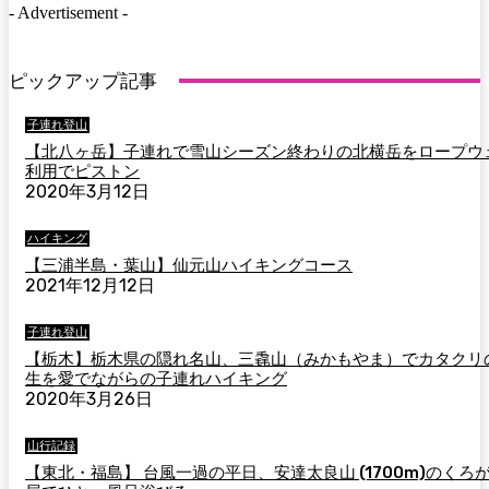
- Advertisement -
ピックアップ記事
子連れ登山
【北八ヶ岳】子連れで雪山シーズン終わりの北横岳をロープウ
利用でピストン
2020年3月12日
ハイキング
【三浦半島・葉山】仙元山ハイキングコース
2021年12月12日
子連れ登山
【栃木】栃木県の隠れ名山、三毳山（みかもやま）でカタクリ
生を愛でながらの子連れハイキング
2020年3月26日
山行記録
【東北・福島】 台風一過の平日、安達太良山 (1700m)のくろ