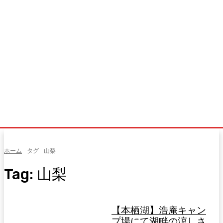
ホーム
タグ
山梨
Tag:
山梨
【本栖湖】浩庵キャン
プ場にて湖畔の涼しさ