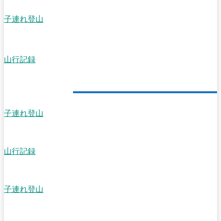
子連れ登山
【福島】子連れで登った一切経山から眺める魔女の瞳と吾妻小富士
の噴火口は絶景なり~
山行記録
【岩手】宮沢賢治ゆかりの岩手山を馬返し登山口からピストン、標
高差1400ｍは初心者にはきついかも
ランダム記事
子連れ登山
【栃木・足利】大小山と妙義山、どちらも山頂下に岩場のある好展
望な低山を子連れで歩く
山行記録
【北アルプス】唐松岳のテント場から、剱岳の向こうに沈む夕陽を
眺めに行く
子連れ登山
【栃木】関東平野を北から一望できる大平山と晃石山を子連れでハ
イク