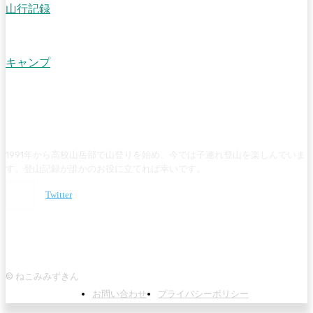
山行記録
【吾妻連峰】天元台からロープウェイとリフト利用で西吾妻山の手
前まで
キャンプ
【栃木・那須】キャンプアンドキャビンズ那須高原のちょい広めオ
ートサイト
1991年から高校山岳部で山登りを始め、今では子連れ登山を楽しんでいま
す。登山記録が誰かのお役に立てれば幸いです。
Twitter
© ねこみみずきん
お問い合わせ
プライバシーポリシー