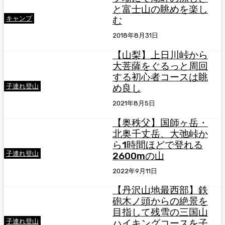
と富士山の眺めを楽し
キャンプ
む
2018年8月31日
【山梨】上日川峠から
大菩薩をぐるっと周回
する初心者コースは眺
子連れ登山
め良し
2021年8月5日
【奥秩父】国師ヶ岳・
北奥千丈岳、大弛峠か
ら1時間ほどで登れる
子連れ登山
2600mの山
2022年9月11日
【丹沢山地最西部】鉄
砲木ノ頭からの絶景を
目指して残雪の三国山
子連れ登山
ハイキングコースを子