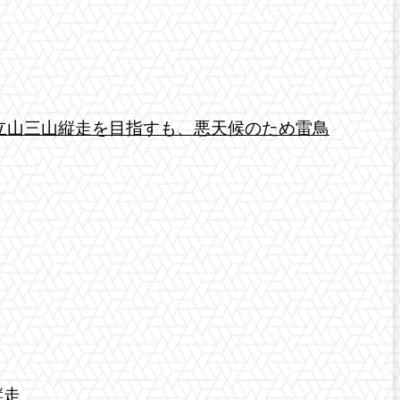
立山三山縦走を目指すも、悪天候のため雷鳥
縦走