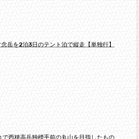
念岳を2泊3日のテント泊で縦走【単独行】
れで西穂高岳独標手前の丸山を目指したもの