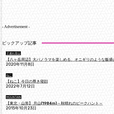
- Advertisement -
ピックアップ記事
子連れ登山
【八ヶ岳周辺】大パノラマを楽しめる、オニギリのような飯盛
2020年11月8日
ねこ
【ねこ】今日の尊き寝顔
2022年7月12日
MOUNTAIN
【東北・山形】 月山(1984m)～秋晴れのピークハント～
2015年10月23日