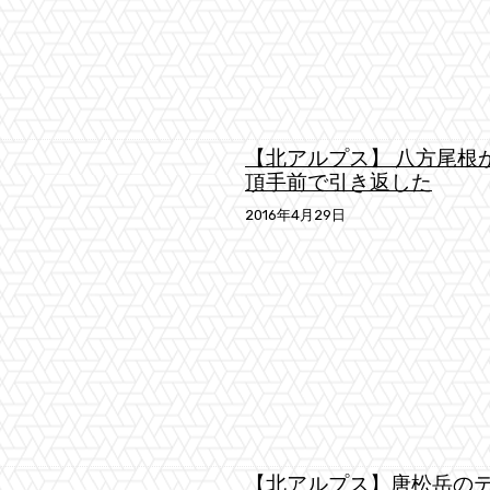
【北アルプス】 八方尾根
頂手前で引き返した
2016年4月29日
【北アルプス】唐松岳の