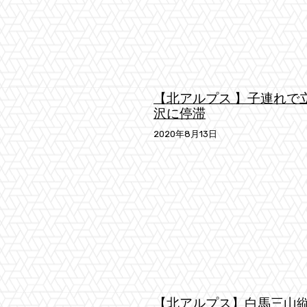
【北アルプス 】子連れで
沢に停滞
2020年8月13日
【北アルプス】白馬三山