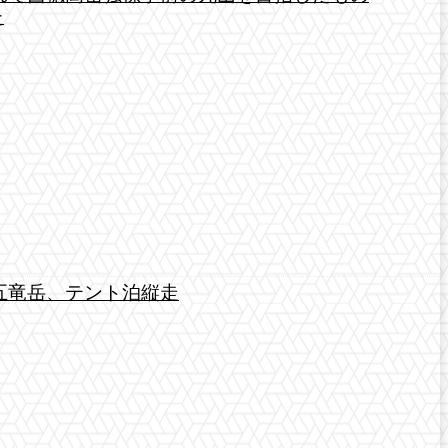
た
五竜岳、テント泊縦走