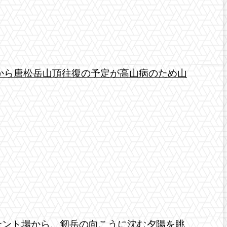
から唐松岳山頂往復の予定が高山病のため山
テント場から、剱岳の向こうに沈む夕陽を眺