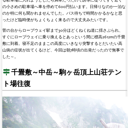
る駐車場に入れようとしたら満車だったので誘導に従ってすぐ近く
の小さめの駐車場へ車を停めて600円払います。日帰りなのか一泊な
のか特に何も聞かれませんでした。バス待ちで時間かかるかなと思
ったけど臨時便がちょくちょく来るので大丈夫みたいです。
菅の台からロープウェイ駅まで30分ほどくねくね道に揺さぶられ、
すぐにロープウェイに乗り換えるとあっという間に標高2612mの千畳
敷に到着。寝不足のままこの高度にいきなり突撃するとだいたい高
山病の症状が出てくるけど、今回は朝7時頃の出発だったので無事で
した～。
千畳敷～中岳～駒ヶ岳頂上山荘テン
ト場往復