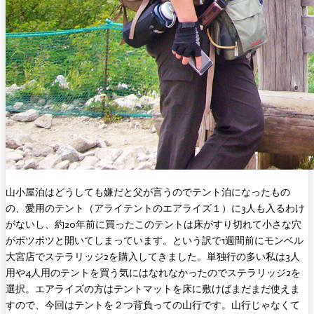
山小屋泊はどうしても嫌だと父が言うのでテント泊になったもの
の、愛用のテント（アライテントのエアライズ１）に3人も入るわけ
がないし、約20年前に買ったこのテントは床がすり切れて小さな穴
がポツポツと開いてしまっています。という訳で1週間前にモンベル
大宮店でステラリッジ2を購入してきました。単独行の多い私は3人
用や4人用のテントを買う気にはなれなかったのでステラリッジ2を
選択。エアライズの方はテントマットを床に敷けばまだまだ使えま
すので、今回はテントを２つ背負っての山行です。山行じゃなくて