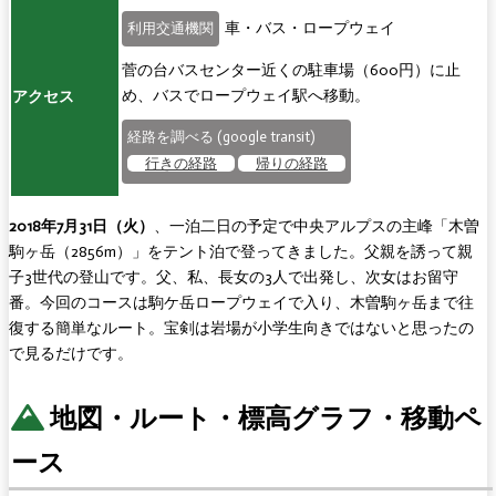
車・バス・ロープウェイ
利用交通機関
菅の台バスセンター近くの駐車場（600円）に止
め、バスでロープウェイ駅へ移動。
アクセス
経路を調べる (google transit)
行きの経路
帰りの経路
2018年7月31日（火）
、一泊二日の予定で中央アルプスの主峰「木曽
駒ヶ岳（2856m）」をテント泊で登ってきました。父親を誘って親
子3世代の登山です。父、私、長女の3人で出発し、次女はお留守
番。今回のコースは駒ケ岳ロープウェイで入り、木曽駒ヶ岳まで往
復する簡単なルート。宝剣は岩場が小学生向きではないと思ったの
で見るだけです。
地図・ルート・標高グラフ・移動ペ
ース