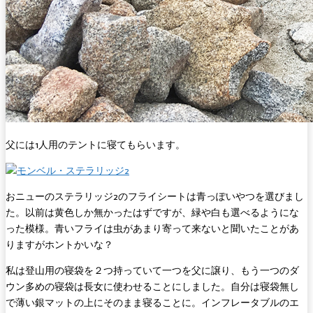
父には1人用のテントに寝てもらいます。
おニューのステラリッジ2のフライシートは青っぽいやつを選びまし
た。以前は黄色しか無かったはずですが、緑や白も選べるようにな
った模様。青いフライは虫があまり寄って来ないと聞いたことがあ
りますがホントかいな？
私は登山用の寝袋を２つ持っていて一つを父に譲り、もう一つのダ
ウン多めの寝袋は長女に使わせることにしました。自分は寝袋無し
で薄い銀マットの上にそのまま寝ることに。インフレータブルのエ