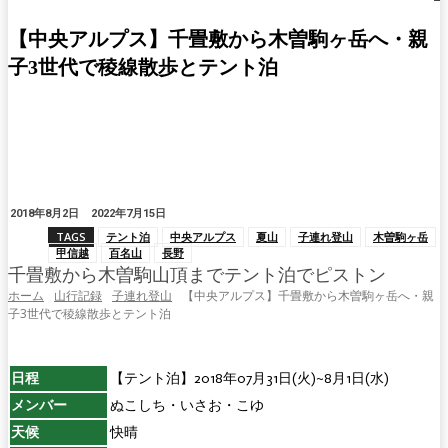
【中央アルプス】千畳敷から木曽駒ヶ岳へ・親
子3世代で稜線散歩とテント泊
2018年8月2日
2022年7月15日
TAGS
テント泊
中央アルプス
夏山
子連れ登山
木曽駒ヶ岳
甲信越
百名山
長野
千畳敷から木曽駒山頂までテント泊でピストン
ホーム
山行記録
子連れ登山
【中央アルプス】千畳敷から木曽駒ヶ岳へ・親
子3世代で稜線散歩とテント泊
日程
【テント泊】2018年07月31日(火)~8月1日(水)
メンバー
ぬこしち・いさお・こゆ
天候
快晴