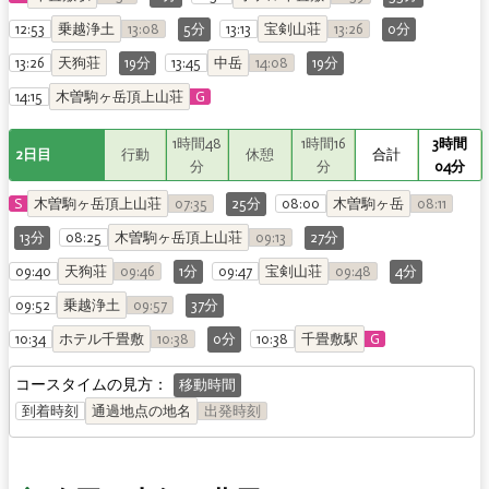
12:53
乗越浄土
13:08
5分
13:13
宝剣山荘
13:26
0分
13:26
天狗荘
19分
13:45
中岳
14:08
19分
14:15
木曽駒ヶ岳頂上山荘
G
1時間48
1時間16
3時間
2日目
行動
休憩
合計
分
分
04分
S
木曽駒ヶ岳頂上山荘
07:35
25分
08:00
木曽駒ヶ岳
08:11
13分
08:25
木曽駒ヶ岳頂上山荘
09:13
27分
09:40
天狗荘
09:46
1分
09:47
宝剣山荘
09:48
4分
09:52
乗越浄土
09:57
37分
10:34
ホテル千畳敷
10:38
0分
10:38
千畳敷駅
G
コースタイムの見方：
移動時間
到着時刻
通過地点の地名
出発時刻