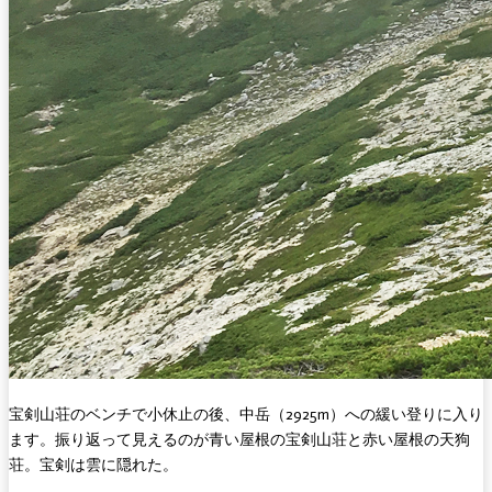
宝剣山荘のベンチで小休止の後、中岳（2925m）への緩い登りに入り
ます。振り返って見えるのが青い屋根の宝剣山荘と赤い屋根の天狗
荘。宝剣は雲に隠れた。