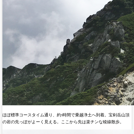
ほぼ標準コースタイム通り、約1時間で乗越浄土へ到着。宝剣岳山頂
の岩の先っぽがよーく見える。ここから先は楽チンな稜線散歩。