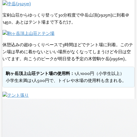
宝剣山荘からゆっくり登って30分程度で中岳山頂(2925m)に到着＠
1450。あとはテント場まで下るだけ。
休憩込みの超ゆっくりペースで3時間ほどでテント場に到着。このテ
ン場は早めに着かないといい場所がなくなってしまうけど今日は空
いてます。向こうのピークが明日登る予定の木曽駒ケ岳(2956m)。
駒ヶ岳頂上山荘テント場の使用料：
1人1000円（小学生以上）
小学生未満は1人500円で、トイレや水場の使用料も含まれる。