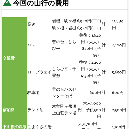
今回の山行の費用
岩槻～駒ヶ根
6,940円(ETC)
13,880
高速
計
円
駒ヶ根～岩槻
6,940円(ETC)
往復：1,640
菅の台～しら
円（大人）
バス
計
4,100円
び平
820円（子
供）
交通費
往復：2,260
しらび平～千
円（大人）
ロープウェイ
計
5,650円
畳敷
1,130円（子
供）
菅の台バスセ
駐車場
600円
計
600円
ンターそば
大人1,000
木曽駒ヶ岳頂
宿泊料
テント泊
円、子供500
計
2,500円
上山荘テン場
円
大人700円、
下山後の温泉
こまくさの湯
1,700円