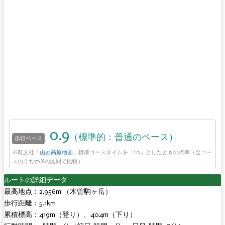
0.9
（標準的：普通のペース）
歩行ペース
※旺文社「
山と高原地図
」標準コースタイムを「1.0」としたときの倍率（全コー
スのうち70%の区間で比較）
ルートの詳細データ
最高地点：2,956m （木曽駒ヶ岳）
歩行距離：5.1km
累積標高：419m（登り
）、404m（下り
）