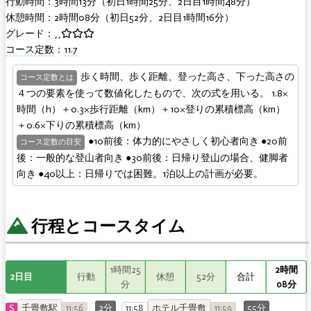
行動時間：3時間13分（初日1時間25分、2日目1時間48分）
休憩時間：2時間08分（初日52分、2日目1時間16分）
グレード：
コース定数
：
11.7
歩く時間、歩く距離、登った高さ、下った高さの
コース定数とは
４つの要素を使って数値化したもので、次の式を用いる。 1.8×
時間（h）＋0.3×歩行距離（km）＋10×登りの累積標高（km）
＋0.6×下りの累積標高（km）
●10前後：体力的にやさしく初心者向き ●20前
コース定数の目安
後：一般的な登山者向き ●30前後：日帰り登山の場合、健脚者
向き ●40以上：日帰りでは困難。1泊以上の計画が必要。
行程とコースタイム
1時間25
2時間
2日目
行動
休憩
52分
合計
分
08分
S
千畳敷駅
11:56
2分
11:58
ホテル千畳敷
11:59
55分