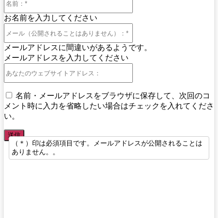
前：
お名前を入力してください
*
メ
ー
メールアドレスに間違いがあるようです。
ル
メールアドレスを入力してください
（公
あ
開
な
さ
た
れ
名前・メールアドレスをブラウザに保存して、次回のコ
の
る
メント時に入力を省略したい場合はチェックを入れてくださ
ウ
こ
い。
ェ
と
ブ
は
サ
あ
（＊）印は必須項目です。メールアドレスが公開されることは
イ
り
ありません。。
ト
ま
ア
せ
ド
ん）：
レ
*
ス：