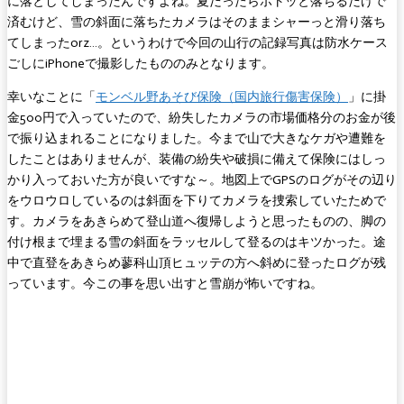
に落としてしまったんですよね。夏だったらポトッと落ちるだけで
済むけど、雪の斜面に落ちたカメラはそのままシャーっと滑り落ち
てしまったorz…。というわけで今回の山行の記録写真は防水ケース
ごしにiPhoneで撮影したもののみとなります。
幸いなことに「
モンベル野あそび保険（国内旅行傷害保険）
」に掛
金500円で入っていたので、紛失したカメラの市場価格分のお金が後
で振り込まれることになりました。今まで山で大きなケガや遭難を
したことはありませんが、装備の紛失や破損に備えて保険にはしっ
かり入っておいた方が良いですな～。地図上でGPSのログがその辺り
をウロウロしているのは斜面を下りてカメラを捜索していたためで
す。カメラをあきらめて登山道へ復帰しようと思ったものの、脚の
付け根まで埋まる雪の斜面をラッセルして登るのはキツかった。途
中で直登をあきらめ蓼科山頂ヒュッテの方へ斜めに登ったログが残
っています。今この事を思い出すと雪崩が怖いですね。