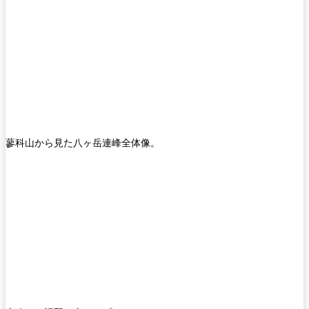
蓼科山から見た八ヶ岳連峰全体像。