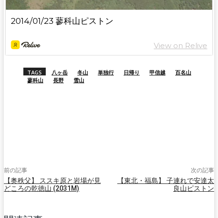
TAGS
八ヶ岳
冬山
単独行
日帰り
甲信越
百名山
蓼科山
長野
雪山
前の記事
次の記事
【奥秩父】 ススキ原と岩場が見
【東北・福島】 子連れで安達太
どころの乾徳山 (2031M)
良山ピストン