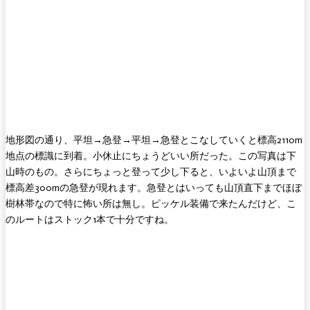
地形図の通り、平坦→急登→平坦→急登とこなしていくと標高2110m
地点の標識に到着。小休止にちょうどいい所だった。この写真は下
山時のもの。さらにちょっと登って少し下ると、いよいよ山頂まで
標高差300mの急登が現れます。急登とはいっても山頂直下までほぼ
樹林帯なので特に怖い所は無し。ピッケル装備で来たんだけど、こ
のルートはストック1本で十分ですね。