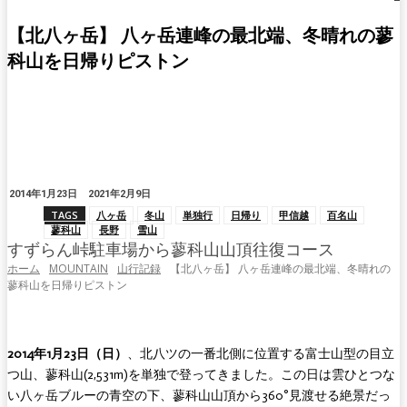
【北八ヶ岳】 八ヶ岳連峰の最北端、冬晴れの蓼
科山を日帰りピストン
2014年1月23日
2021年2月9日
TAGS
八ヶ岳
冬山
単独行
日帰り
甲信越
百名山
蓼科山
長野
雪山
すずらん峠駐車場から蓼科山山頂往復コース
ホーム
MOUNTAIN
山行記録
【北八ヶ岳】 八ヶ岳連峰の最北端、冬晴れの
蓼科山を日帰りピストン
2014年1月23日（日）
、北八ツの一番北側に位置する富士山型の目立
つ山、蓼科山(2,531m)を単独で登ってきました。この日は雲ひとつな
い八ヶ岳ブルーの青空の下、蓼科山山頂から360°見渡せる絶景だっ