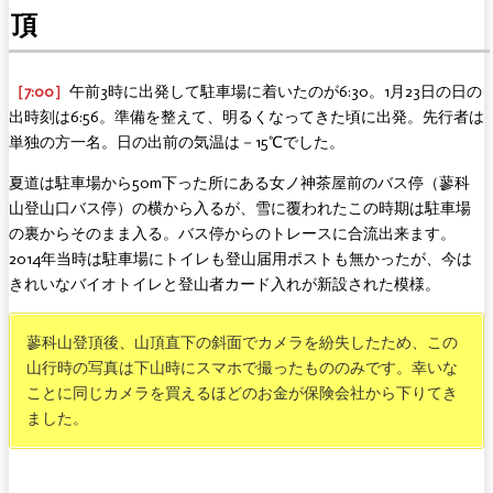
頂
［7:00］
午前3時に出発して駐車場に着いたのが6:30。1月23日の日の
出時刻は6:56。準備を整えて、明るくなってきた頃に出発。先行者は
単独の方一名。日の出前の気温は－15℃でした。
夏道は駐車場から50m下った所にある女ノ神茶屋前のバス停（蓼科
山登山口バス停）の横から入るが、雪に覆われたこの時期は駐車場
の裏からそのまま入る。バス停からのトレースに合流出来ます。
2014年当時は駐車場にトイレも登山届用ポストも無かったが、今は
きれいなバイオトイレと登山者カード入れが新設された模様。
蓼科山登頂後、山頂直下の斜面でカメラを紛失したため、この
山行時の写真は下山時にスマホで撮ったもののみです。幸いな
ことに同じカメラを買えるほどのお金が保険会社から下りてき
ました。