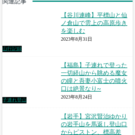
関連記事
【谷川連峰】平標山と仙
ノ倉山で雲上の高原歩き
を楽しむ
2023年8月31日
山行記録
【福島】子連れで登った
一切経山から眺める魔女
の瞳と吾妻小富士の噴火
口は絶景なり~
2023年8月24日
子連れ登山
【岩手】宮沢賢治ゆかり
の岩手山を馬返し登山口
からピストン、標高差