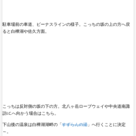
駐車場前の車道、ビーナスラインの様子。こっちの坂の上の方へ戻
ると白樺湖や佐久方面。
こっちは反対側の坂の下の方。北八ヶ岳ロープウェイや中央道南諏
訪I.C.へ向かう場合はこちら。
下山後の温泉は白樺湖湖畔の「
すずらんの湯
」へ行くことに決定
～。