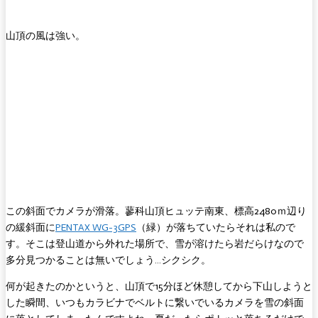
山頂の風は強い。
この斜面でカメラが滑落。蓼科山頂ヒュッテ南東、標高2480ｍ辺り
の緩斜面に
PENTAX WG-3GPS
（緑）が落ちていたらそれは私ので
す。そこは登山道から外れた場所で、雪が溶けたら岩だらけなので
多分見つかることは無いでしょう…シクシク。
何が起きたのかというと、山頂で15分ほど休憩してから下山しようと
した瞬間、いつもカラビナでベルトに繋いでいるカメラを雪の斜面