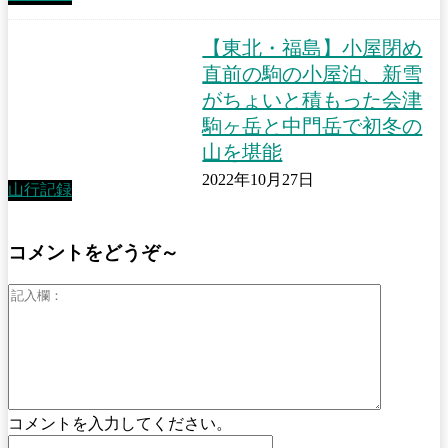
【東北・福島】小屋閉め
直前の駒の小屋泊、新雪
がちょいと積もった会津
駒ヶ岳と中門岳で初冬の
山を堪能
2022年10月27日
山行記録
コメントをどうぞ～
記
入
欄：
コメントを入力してください。
名