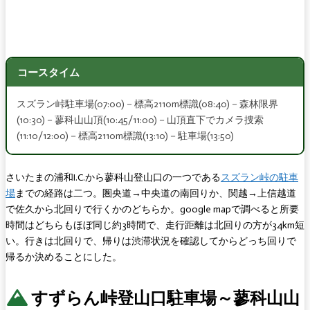
コースタイム
スズラン峠駐車場(07:00)－標高2110m標識(08:40)－森林限界
(10:30)－蓼科山山頂(10:45/11:00)－山頂直下でカメラ捜索
(11:10/12:00)－標高2110m標識(13:10)－駐車場(13:50)
さいたまの浦和I.C.から蓼科山登山口の一つである
スズラン峠の駐車
場
までの経路は二つ。圏央道→中央道の南回りか、関越→上信越道
で佐久から北回りで行くかのどちらか。google mapで調べると所要
時間はどちらもほぼ同じ約3時間で、走行距離は北回りの方が34km短
い。行きは北回りで、帰りは渋滞状況を確認してからどっち回りで
帰るか決めることにした。
すずらん峠登山口駐車場～蓼科山山