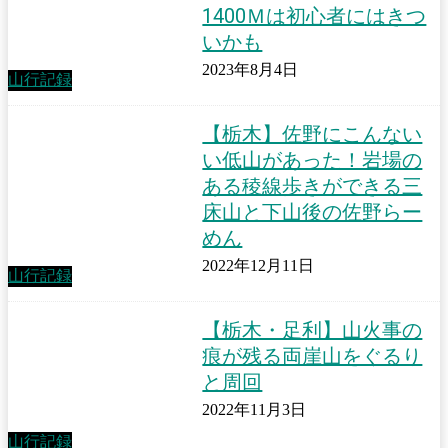
1400Ｍは初心者にはきつ
いかも
2023年8月4日
山行記録
【栃木】佐野にこんない
い低山があった！岩場の
ある稜線歩きができる三
床山と下山後の佐野らー
めん
2022年12月11日
山行記録
【栃木・足利】山火事の
痕が残る両崖山をぐるり
と周回
2022年11月3日
山行記録