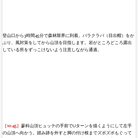
登山口から3時間45分で森林限界に到着。バラクラバ（目出帽）をか
ぶり、風対策をしてから山頂を目指します。岩がところどころ露出
している所をずっこけないよう注意しながら通過。
［10:45］
蓼科山頂ヒュッテの手前でUターンを描くようにして左手
の山頂へ向かう。踏み跡を外すと脚の付け根までズボズボもぐって