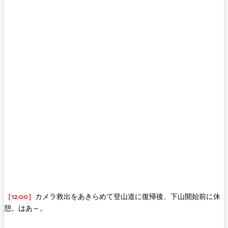
［12:00］
カメラ救出をあきらめて登山道に復帰後、下山開始前に休
憩。はあ～。