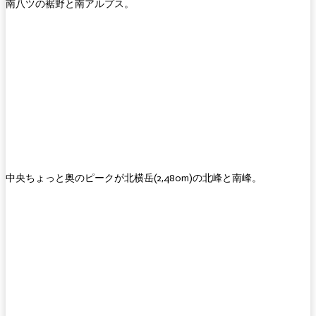
南八ツの裾野と南アルプス。
中央ちょっと奥のピークが北横岳(2,480m)の北峰と南峰。